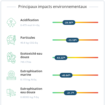
Principaux impacts environnementaux
Acidification
-28.56
%
0.479
mol H+-Eq
Particules
-13.18
%
40.8
kg CO2-Eq
Ecotoxicité eau
douce
-63.22
%
745
CTUe
Eutrophisation
marine
-40.64
%
0.173
kg N-Eq
Eutrophisation
eau douce
-21.7
%
0.00353
kg P-Eq