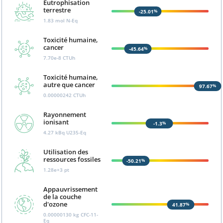
Eutrophisation
terrestre
-25.01
%
1.83
mol N-Eq
Toxicité humaine,
cancer
-45.64
%
7.70e-8
CTUh
Toxicité humaine,
autre que cancer
97.67
%
0.00000242
CTUh
Rayonnement
ionisant
-1.3
%
4.27
kBq U235-Eq
Utilisation des
ressources fossiles
-50.21
%
1.28e+3
pt
Appauvrissement
de la couche
d'ozone
41.87
%
0.00000130
kg CFC-11-
Eq