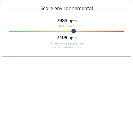
Score environnemental
7983
µpts
PEF Score
7109
µpts
Produit de référence
Closed-toed shoes