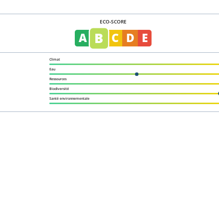
ECO-SCORE
B
A
C
D
E
Climat
Eau
Ressources
Biodiversité
Santé environnementale